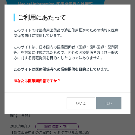
ご利用にあたって
このサイトでは医療用医薬品の適正使用推進のための情報を医療
関係者向けに提供しています。
このサイトは、日本国内の医療関係者（医師・歯科医師・薬剤師
等）を対象に作成されたもので、国外の医療関係者および一般の
方に対する情報提供を目的としたものではありません。
このサイトは医療関係者への情報提供を目的としています。
安全性・
電子添文
経過措
包装変更
新着情
適正使用
その他
改訂
置・中止
等
報
あなたは医療関係者ですか？
情報
2026/08/10
包装変更等
いいえ
はい
【「処方箋医薬品」指定解除に伴う表示変更のご案内】ラメルテオン錠
8mg「杏林」
2026/08/10
経過措置・中止
【製造販売中止のご案内】イミダプリル塩酸塩錠